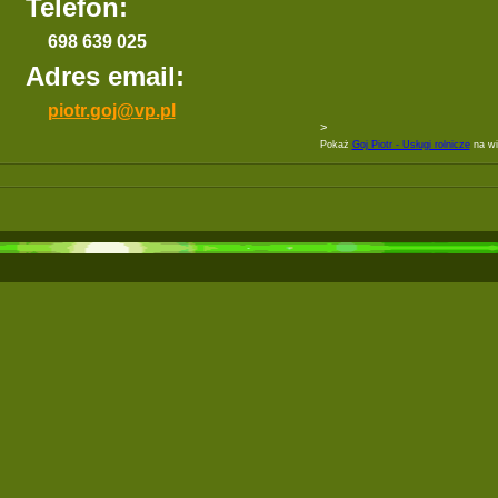
Telefon:
698 639 025
Adres email:
piotr.goj@vp.pl
>
Pokaż
Goj Piotr - Usługi rolnicze
na wi