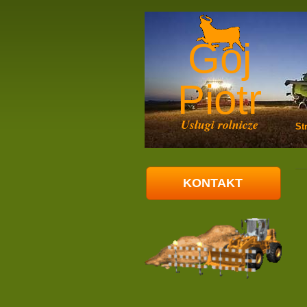
Goj
Piotr
Usługi rolnicze
St
KONTAKT