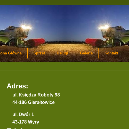
rona Główna
Sprzęt
Usługi
Galeria
Kontakt
Adres:
ul. Księdza Roboty 98
44-186 Gierałtowice
ul. Dwór 1
43-178 Wyry