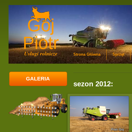
Goj
Piotr
Usługi rolnicze
Strona Główna
Sprzęt
GALERIA
sezon 2012: